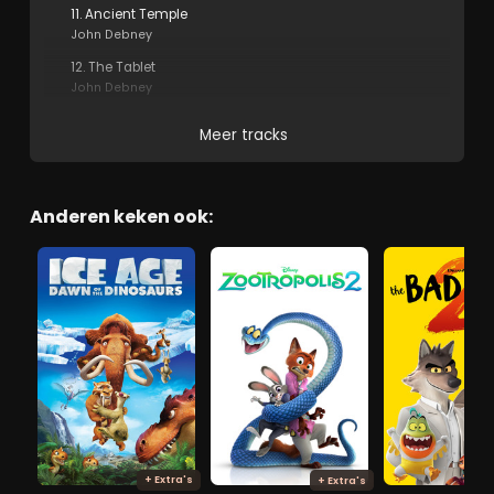
11. Ancient Temple
John Debney
12. The Tablet
John Debney
Meer tracks
Anderen keken ook:
+ Extra's
+ Extra's