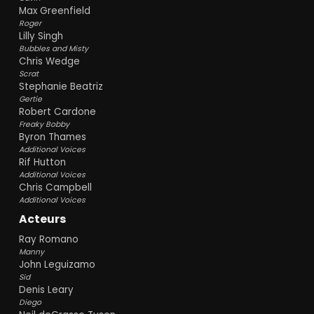
Max Greenfield
Roger
Lilly Singh
Bubbles and Misty
Chris Wedge
Scrat
Stephanie Beatriz
Gertie
Robert Cardone
Freaky Bobby
Byron Thames
Additional Voices
Rif Hutton
Additional Voices
Chris Campbell
Additional Voices
Acteurs
Ray Romano
Manny
John Leguizamo
Sid
Denis Leary
Diego