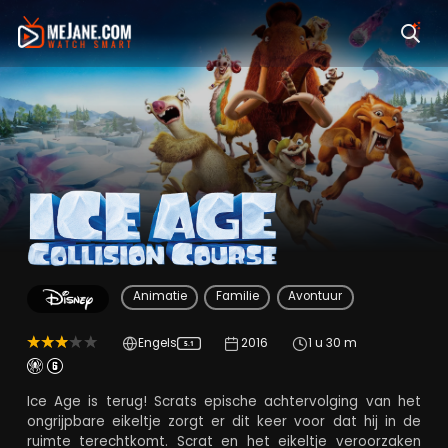
Ice Age: Collision C
Animatie
Familie
Avontuur
Engels
2016
1 u 30 m
5.1
Ice Age is terug! Scrats epische achtervolging van het
ongrijpbare eikeltje zorgt er dit keer voor dat hij in de
ruimte terechtkomt. Scrat en het eikeltje veroorzaken