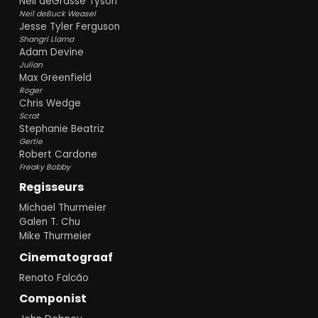
Neil deGrasse Tyson
Neil deBuck Weasel
Jesse Tyler Ferguson
Shangri Llama
Adam Devine
Julian
Max Greenfield
Roger
Chris Wedge
Scrat
Stephanie Beatriz
Gertie
Robert Cardone
Freaky Bobby
Regisseurs
Michael Thurmeier
Galen T. Chu
Mike Thurmeier
Cinematograaf
Renato Falcão
Componist