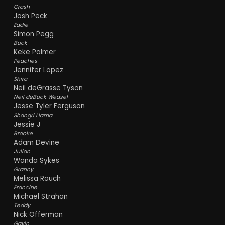
Crash
Josh Peck
Eddie
Simon Pegg
Buck
Keke Palmer
Peaches
Jennifer Lopez
Shira
Neil deGrasse Tyson
Neil deBuck Weasel
Jesse Tyler Ferguson
Shangri Llama
Jessie J
Brooke
Adam Devine
Julian
Wanda Sykes
Granny
Melissa Rauch
Francine
Michael Strahan
Teddy
Nick Offerman
Gavin