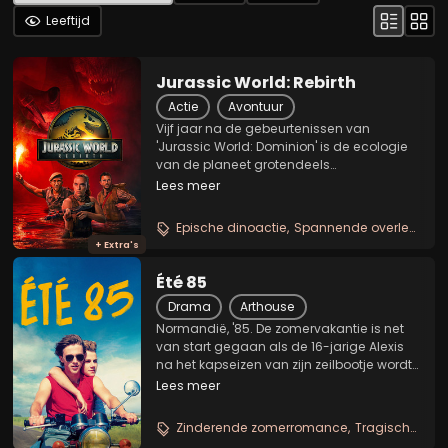
Leeftijd
Jurassic World: Rebirth
Actie
Avontuur
Vijf jaar na de gebeurtenissen van
'Jurassic World: Dominion' is de ecologie
van de planeet grotendeels
onherbergzaam gebleken voor
Lees meer
dinosauriërs. De overgebleven
dinosauriërs leven in een geïsoleerde,
Epische dinoactie
Spannende overlevingstocht
equatoriale omgeving met een klimaat
+ Extra's
dat lijkt...
Été 85
Drama
Arthouse
Normandië, '85. De zomervakantie is net
van start gegaan als de 16-jarige Alexis
na het kapseizen van zijn zeilbootje wordt
gered door David. Het is de start van een
Lees meer
bijzondere vriendschap. David blijkt een
droom van een vriend en de jongens...
Zinderende zomerromance
Tragische eerste liefde