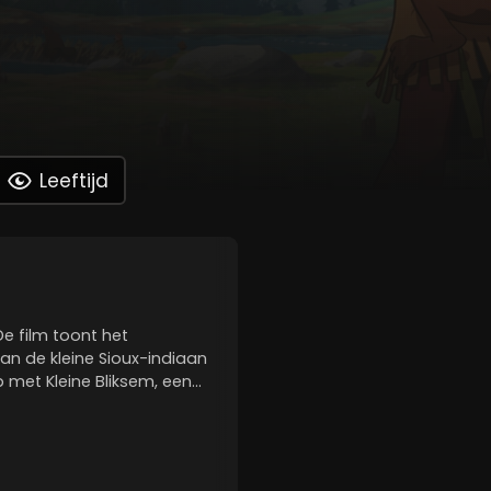
Leeftijd
e film toont het
an de kleine Sioux-indiaan
p met Kleine Bliksem, een
ijl zijn stam klaar staat
rtrekt de jonge Yakari om