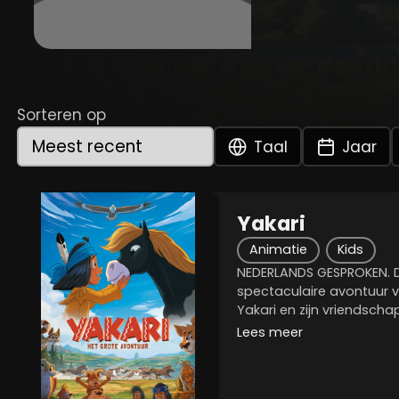
Sorteren op
Taal
Jaar
Yakari
Animatie
Kids
NEDERLANDS GESPROKEN. D
spectaculaire avontuur v
Yakari en zijn vriendscha
supersnelle mustang. Terw
Lees meer
om verder te trekken, ve
de...