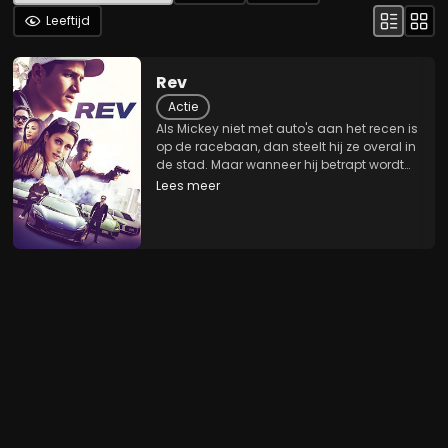
Leeftijd
Rev
Actie
Als Mickey niet met auto's aan het recen is
op de racebaan, dan steelt hij ze overal in
de stad. Maar wanneer hij betrapt wordt
op het stimuleren van een zeldzame rit
Lees meer
vanuit het huis van een agent, stelt de
politie hem voor een keuze; undercover...