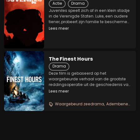
Actie
Drama
Juveniles speelt zich af in een klein stadje
in de Verenigde Staten. Luke, een oudere
tiener, probeert zijn familie te beschermen
en zijn eigen ambitie te volgen om te
Lees meer
ontsnappen aan zijn povere bestaan.
Wanneer hij het opneemt tegen een
lokale...
The Finest Hours
Drama
Deze film is gebaseerd op het
waargebeurde verhaal van de grootste
reddingsoperatie uit de geschiedenis van
de Amerikaanse kustwacht. In de winter
Lees meer
van 1952 woedt een hevige storm voor de
kust van Cape Cod. Een olietanker breekt
Waargebeurd zeedrama
Adembenemende reddingsactie
in tweeën, 30...