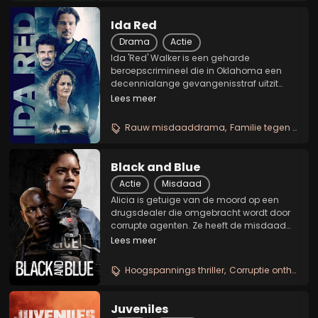
Ida Red
Drama
Actie
Ida 'Red' Walker is een geharde
beroepscrimineel die in Oklahoma een
decennialange gevangenisstraf uitzit
voor een gewapende overval. Ida is
Lees meer
echter terminaal ziek en niet van plan
haar illegale activiteiten stop te zetten. In
Rauw misdaaddrama
Familie tegen de wet
een poging om nog...
Black and Blue
Actie
Misdaad
Alicia is getuige van de moord op een
drugsdealer die omgebracht wordt door
corrupte agenten. Ze heeft de misdaad
op beeld weten vast te leggen. Ze wendt
Lees meer
zich tot de enige persoon die ze vertrouwt,
Milo 'Mouse' Jackson. Samen met hem wil
Hoogspannings thriller
Corruptie onthulling
Alicia...
Juveniles