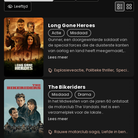
Leeftijd
Long Gone Heroes
Actie
Misdaad
Gunner, een doorgewinterde soldaat van
de special forces die de duisterste kanten
van oorlog en land heeft meegemaakt,
wordt opnieuw de strijd ingestuurd om zijn
Lees meer
ontvoerde nichtje te redden in Zuid-
Amerika. Terwijl het gevecht verhevigt,
Explosieveactie
Politieke thriller
Special forces redding
ontdekt...
The Bikeriders
Misdaad
Drama
In het Midwesten van de jaren 60 ontstaat
de motorclub The Vandals. Het is een
verzamelplek voor de lokale
buitenstaanders onder leiding van
Lees meer
Johnny. In Benny heeft hij een trouwe
rechterhand gevonden. Gedurende het
Rauwe motorclub saga
Liefde in bendeleven
daaropvolgende decennium is de...