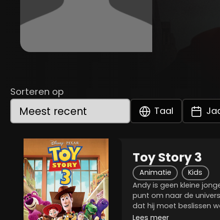
Sorteren op
Taal
Ja
Toy Story 3
Animatie
Kids
Andy is geen kleine jon
punt om naar de universi
dat hij moet beslissen w
speelgoed, waar hij al j
Lees meer