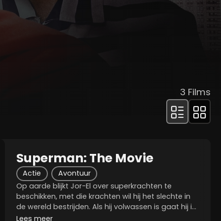
3
Films
Superman: The Movie
Actie
Avontuur
Op aarde blijkt Jor-El over superkrachten te
beschikken, met die krachten wil hij het slechte in
de wereld bestrijden. Als hij volwassen is gaat hij in
Metropolis bij de Daily Planet werken als reporter.
Lees meer