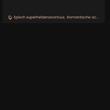
Daar leert hij zijn eerste liefde kennen,...
pig
Episch superheldenavontuur
Romantische actieklassieker