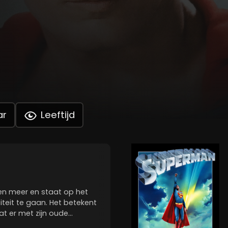
ar
Leeftijd
gen meer en staat op het
teit te gaan. Het betekent
at er met zijn oude
aren niets meer mee doet,