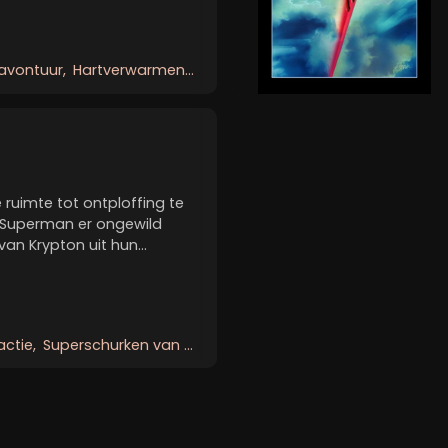
uzz Lightyear en alle
avontuur
Hartverwarmend familieverhaal
Spannend en grap
uimte tot ontploffing te
 Superman er ongewild
 van Krypton uit hun
en ontsnappen. Ze komen
acht over te nemen.
.
actie
Superschurken van krypton
Liefde versus plicht