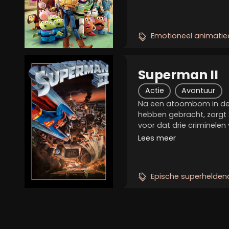
moet gebeuren. Woody, B
anderen...
Emotioneel animatie
Superman II
Actie
Avontuur
Na een atoombom in de r
hebben gebracht, zorgt
voor dat drie criminelen
ruimtegevangenis kunn
Lees meer
naar de aarde om de m
Helaas heeft Superman..
Epische superhelden