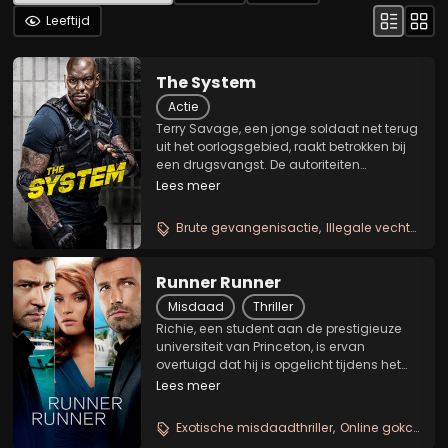
Leeftijd
The System
Actie
Terry Savage, een jonge soldaat net terug
uit het oorlogsgebied, raakt betrokken bij
een drugsvangst. De autoriteiten
rekruteren hem daaropvolgend om te
Lees meer
infiltreren in een beruchte, gevaarlijke
gevangenis. Daar moet Terry
Brute gevangenisactie
Illegale vechtclub
onderzoeken wat er...
Runner Runner
Misdaad
Thriller
Richie, een student aan de prestigieuze
universiteit van Princeton, is ervan
overtuigd dat hij is opgelicht tijdens het
online pokeren. Hij besluit om naar Costa
Lees meer
Rica te reizen om Ivan Block, de eigenaar
van een gokwebsite, te confronteren.
Exotische misdaadthriller
Online gokcomplot
Richie...