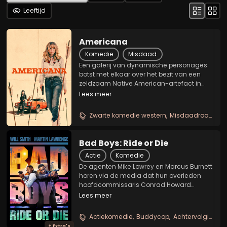
Leeftijd
Americana
Komedie
Misdaad
Een galerij van dynamische personages
botst met elkaar over het bezit van een
zeldzaam Native American-artefact in
deze bijzonder vermakelijke moderne
Lees meer
western. Nadat het artefact op de zwarte
markt terechtkomt, slaat een verlegen
Zwarte komedie western
Misdaadroadtrip
serveerster met...
Bad Boys: Ride or Die
Actie
Komedie
De agenten Mike Lowrey en Marcus Burnett
horen via de media dat hun overleden
hoofdcommissaris Conrad Howard
jarenlang met de drugskartels
Lees meer
samenwerkte. Mike en Marcus geloven
dat hij erin is geluisd en willen zijn naam
Actiekomedie
Buddycop
Achtervolgingen
zuiveren. De twee worden nu...
+ Extra's