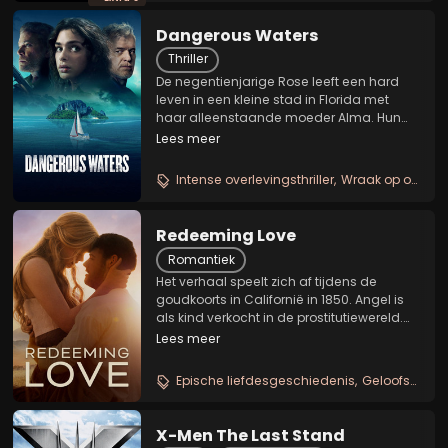
Dangerous Waters
Thriller
De negentienjarige Rose leeft een hard
leven in een kleine stad in Florida met
haar alleenstaande moeder Alma. Hun
geluk lijkt een wending te nemen wanneer
Lees meer
Alma's nieuwe geliefde, de zakenman
Derek, hen meeneemt op een zeilavontuur
Intense overlevingsthriller
Wraak op open zee
naar Bermuda....
Redeeming Love
Romantiek
Het verhaal speelt zich af tijdens de
goudkoorts in Californië in 1850. Angel is
als kind verkocht in de prostitutiewereld.
Ze heeft haat en zelfhaat overleefd. Dan
Lees meer
ontmoet ze Michael Hosea en ontdekt ze
dat er niets is wat de liefde niet kan...
Epische liefdesgeschiedenis
Geloofsdrama
X-Men The Last Stand