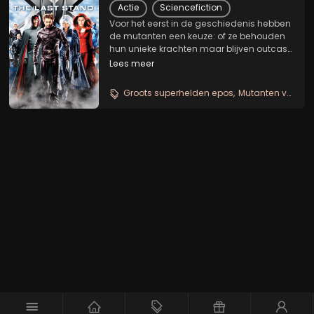
Actie
Sciencefiction
Voor het eerst in de geschiedenis hebben
de mutanten een keuze: of ze behouden
hun unieke krachten maar blijven outcast,
of ze ontdoen zich van hun krachten en
Lees meer
worden net als de rest van de mensheid.
Dit leidt tot een nog grotere strijd tussen
Groots superhelden epos
Mutanten versus mensheid
de...