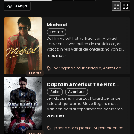
Leeftijd
Michael
Drama
De film vertelt het verhaal van Michael
Jacksons leven buiten de muziek om, en
volgt zijn reis vanaf de ontdekking van zijn
buitengewone talent als frontman van de
Lees meer
Jackson Five tot de visionaire artiest die
met zijn creatieve ambitie vastberaden...
Indringende muziekbiopic
Achter de schermen
+ Extra's
Captain America: The First
Avenger
Actie
Avontuur
Een dappere, maar zachtaardige jonge
soldaat genaamd Steve Rogers moet
aan een aantal experimenten deelnemen
voor het Amerikaanse leger, het
Lees meer
zogenaamde Super Soldier programma.
Maar wanneer het experiment wordt
Epische oorlogsactie
Superhelden oorsprong
stopgezet, besluiten ze Steve te...
+ Extra's