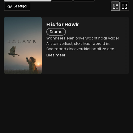
Leeftijd
H is for Hawk
Drama
Wanneer Helen onverwacht haar vader
Alistair verliest, stort haar wereld in.
Overmand door verdriet haalt ze een
havik in huis met als doel deze
Lees meer
onverschrokken vogel te trainen. Deze
poging om de herinneringen aan haar
vader en hun gedeelde liefde...