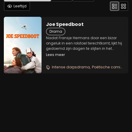
Leeftijd
Joe Speedboot
Drama
Nadat Fransje Hermans door een bizar
ongeluk in een rolstoel terechtkomt, lijkt hij
gedoemd zijn dagen te slijten in het
slome dorp Lomark. Door het ongeluk kan
Lees meer
hij niet meer bewegen en praten, en op
één functionele arm na, lijkt zijn leven...
Intense dorpsdrama
Poëtische coming of age