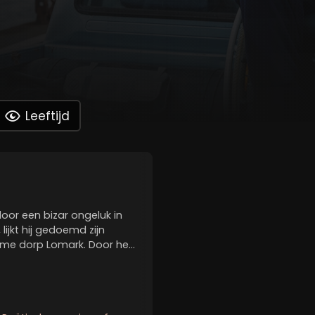
Leeftijd
oor een bizar ongeluk in
lijkt hij gedoemd zijn
slome dorp Lomark. Door het
r bewegen en praten, en op
t zijn leven...