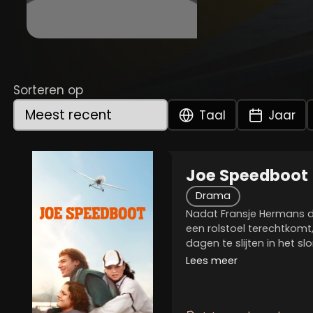
Sorteren op
Taal
Jaar
Joe Speedboot
Drama
Nadat Fransje Hermans d
een rolstoel terechtkomt, 
dagen te slijten in het 
ongeluk kan hij niet mee
Lees meer
één functionele arm na, lijk