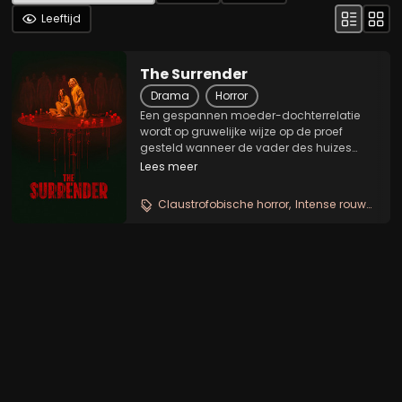
Leeftijd
The Surrender
Drama
Horror
Een gespannen moeder-dochterrelatie
wordt op gruwelijke wijze op de proef
gesteld wanneer de vader des huizes
overlijdt en de rouwende moeder een
Lees meer
mysterieuze buitenstaander inhuurt om
hem terug te halen uit de dood. Maar de
Claustrofobische horror
Intense rouwdrama
opstanding loopt...