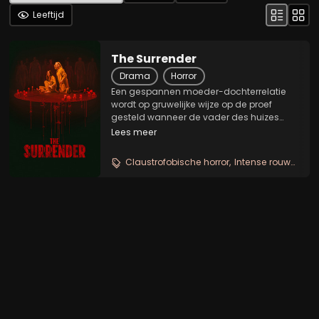
Leeftijd
The Surrender
Drama
Horror
Een gespannen moeder-dochterrelatie
wordt op gruwelijke wijze op de proef
gesteld wanneer de vader des huizes
overlijdt en de rouwende moeder een
Lees meer
mysterieuze buitenstaander inhuurt om
hem terug te halen uit de dood. Maar de
Claustrofobische horror
Intense rouwdrama
opstanding loopt...