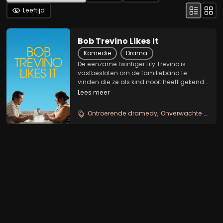
Leeftijd
Bob Trevino Likes It
Komedie
Drama
De eenzame twintiger Lily Trevino is
vastbesloten om de familieband te
vinden die ze als kind nooit heeft gekend.
Na een jeugd vol afwijzing en afwezige
Lees meer
ouders gaat ze op zoek naar haar vader -
maar komt per ongeluk terecht bij Bob
Ontroerende dramedy
Onverwachte vriendschap
Trevino, een...