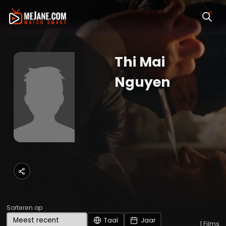
Thi Mai
Nguyen
Sorteren op
Taal
Jaar
1
Films