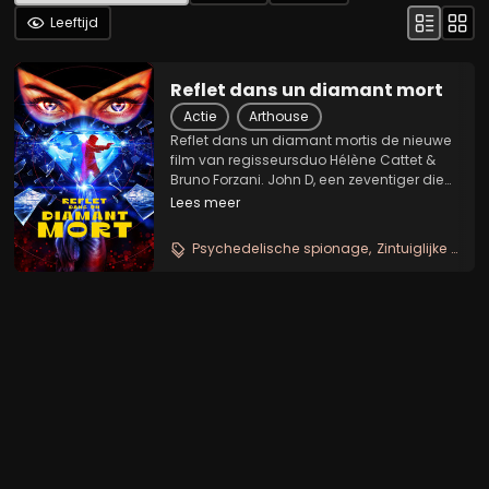
Leeftijd
Reflet dans un diamant mort
Actie
Arthouse
Reflet dans un diamant mortis de nieuwe
film van regisseursduo Hélène Cattet &
Bruno Forzani. John D, een zeventiger die
in een luxehotel aan de Côte d'Azur woont,
Lees meer
is gefascineerd door zijn buurvrouw. Ze
doet hem denken aan zijn wilde jaren
Psychedelische spionage
Zintuiglijke thriller
aan...