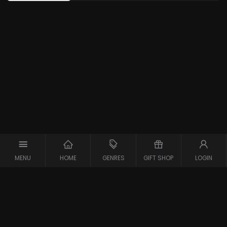
MENU
HOME
GENRES
GIFT SHOP
LOGIN
Copyright © 2026 Maxx-XS
Alle rechten voorbehouden