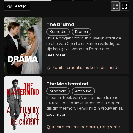
Leeftijd
The Drama
Komedie
Drama
Enkele dagen voor hun huwelijk wordt de
relatie van Charlie en Emma volledig op
zijn kop gezet wanneer Emma een
schokkend geheim uit haar verleden
Lees meer
onthult. Wat een periode van liefde en
verwachting had moeten zijn, verandert in
Zwarte romantische komedie
Liefde op de rand
een emotionele...
The Mastermind
Misdaad
Arthouse
In een uithoek van Massachusetts rond
1970 vult de saaie JB Mooney zijn dagen
als timmerman. Terwijl hij zijn vrouw en zijn
moeder voorhoudt dat hij een grote klus
Lees meer
heeft binnengehaald, is hij stiekem bezig
met het voorbereiden van een kunstroof....
Intelligente misdaadfilm
Langzame spanning