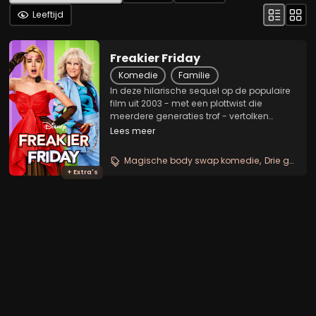
Leeftijd
Freakier Friday
Komedie
Familie
In deze hilarische sequel op de populaire
film uit 2003 - met een plottwist die
meerdere generaties trof - vertolken
Jamie Lee Curtis en Lindsay Lohan de
Lees meer
rollen van Tess en Anna Coleman weer.
Jaren na de identiteitscrisis die Tess en
Magische body swap komedie
Drie generaties familiepret
Anna samen...
+ Extra's