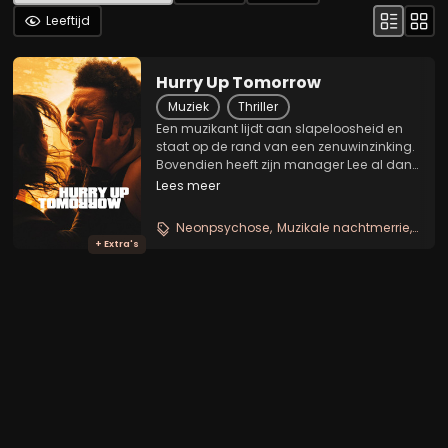
Leeftijd
Hurry Up Tomorrow
Muziek
Thriller
Een muzikant lijdt aan slapeloosheid en
staat op de rand van een zenuwinzinking.
Bovendien heeft zijn manager Lee al dan
niet de beste bedoelingen met hem.
Lees meer
Wanneer de mysterieuze Anima zijn pad
kruist, onderneemt hij met deze vrouw
Neonpsychose
Muzikale nachtmerrie
Sexy 
een...
+ Extra's