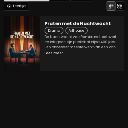
Leeftijd
Praten met de Nachtwacht
Drama
Arthouse
De Nachtwacht van Rembrandt betovert
en intrigeert zijn publiek al bijna 400 jaar.
Een onbetwist meesterwerk van een van
de grootste schilders aller tijden.
Lees meer
Journalist Coen Verbraak gaat in gesprek
met de belangrijkste personages van het
beroemde...