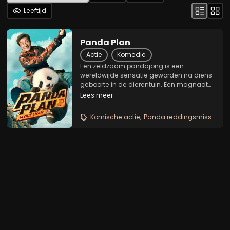
Leeftijd
Panda Plan
Actie
Komedie
Een zeldzaam pandajong is een
wereldwijde sensatie geworden na diens
geboorte in de dierentuin. Een magnaat
uit het Midden-Oosten huurt
Lees meer
daaropvolgend internationale huurlingen
in om alle pas geboren panda's van de
Komische actie
Panda reddingsmissie
Fa
dierentuin te ontvoeren. Jackie,...