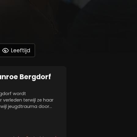
Leeftijd
unroe Bergdorf
rgdorf wordt
verleden terwijl ze haar
erwijl jeugdtrauma door
ng haar publieke leven
en stem te zijn voor haar