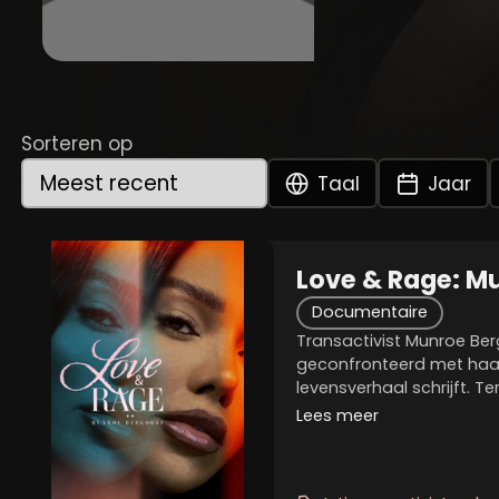
Sorteren op
Taal
Jaar
Love & Rage: M
Documentaire
Transactivist Munroe Be
geconfronteerd met haar 
levensverhaal schrijft. T
maatschappelijke afwijzi
Lees meer
beïnvloedt, probeert ze e
gemeenschap te...