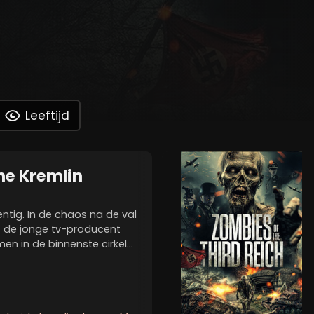
Leeftijd
he Kremlin
ntig. In de chaos na de val
t de jonge tv-producent
 in de binnenste cirkel
pen spindoctor construeert
van de voormalige...