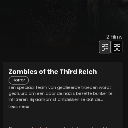
2
Films
Zombies of the Third Reich
Horror
Een speciaal team van geallieerde troepen wordt
gestuurd om een ​​door de nazi's bezette bunker te
infiltreren. Bij aankomst ontdekken ze dat de
wetenschappelijke experimenten die daar hebben
Lees meer
plaatsgevonden, iedereen in...