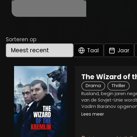
Sorteren op
Taal
Jaar
The Wizard of t
Drama
Thriller
Rusland, begin jaren nege
van de Sovjet-Unie word
Vadim Baranov opgenomen
van de macht. Als gesle
Lees meer
hij zorgvuldig het imago 