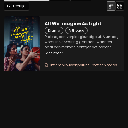
Leeftijd
All We Imagine As Light
Drama
Arthouse
Prabha, een verpleegkundige uit Mumbai,
wordt in verwarring gebracht wanneer
haar vervreemde echtgenoot opeens
weer contact zoekt. Ondertussen zoekt
Lees meer
haar jongere kamergenote Anu een
manier om de volgende stap in haar
Intiem vrouwenportret
Poëtisch stadsdrama
geheime relatie te kunnen...