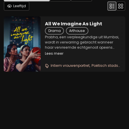
Leeftijd
All We Imagine As Light
Drama
Arthouse
Prabha, een verpleegkundige uit Mumbai,
wordt in verwarring gebracht wanneer
haar vervreemde echtgenoot opeens
weer contact zoekt. Ondertussen zoekt
Lees meer
haar jongere kamergenote Anu een
manier om de volgende stap in haar
Intiem vrouwenportret
Poëtisch stadsdrama
geheime relatie te kunnen...