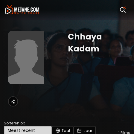
Chhaya
Kadam
Sorteren op
Taal
Jaar
1
Films