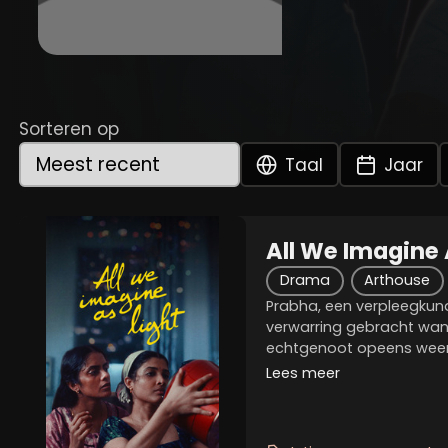
Sorteren op
Taal
Jaar
All We Imagine 
Drama
Arthouse
Prabha, een verpleegkund
verwarring gebracht wa
echtgenoot opeens weer
Ondertussen zoekt haar
Lees meer
een manier om de volge
relatie te kunnen...