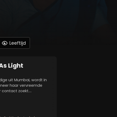
Leeftijd
As Light
ige uit Mumbai, wordt in
nneer haar vervreemde
 contact zoekt.
 jongere kamergenote Anu
nde stap in haar geheime