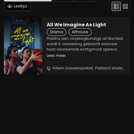
Leeftijd
All We Imagine As Light
Drama
Arthouse
Prabha, een verpleegkundige uit Mumbai,
wordt in verwarring gebracht wanneer
haar vervreemde echtgenoot opeens
weer contact zoekt. Ondertussen zoekt
Lees meer
haar jongere kamergenote Anu een
manier om de volgende stap in haar
Intiem vrouwenportret
Poëtisch stadsdrama
geheime relatie te kunnen...