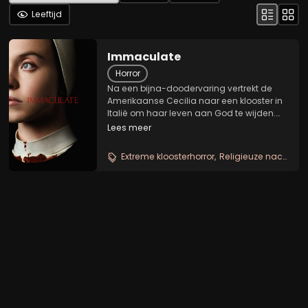
Leeftijd
Immaculate
Horror
Na een bijna-doodervaring vertrekt de
Amerikaanse Cecilia naar een klooster in
Italië om haar leven aan God te wijden.
Wanneer ze op wonderbaarlijke wijze
Lees meer
zwanger raakt, wordt ze beschouwd als
de nieuwe heilige maagd Maria. Maar
Extreme kloosterhorror
Religieuze nachtmerrie
naarmate er...