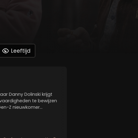
Leeftijd
r Danny Dolinski krijgt
 vaardigheden te bewijzen
, Gen-Z nieuwkomer
 Samen moeten ze een
dicaat uitschakelen,