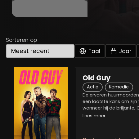
Sorteren op
Taal
Jaar
Old Guy
Actie
Komedie
De ervaren huurmoordenaa
een laatste kans om zijn
wanneer hij de briljante
Wihlborg moet trainen.
Lees meer
concurrerend misdaadsyn
maar ontdekken al...