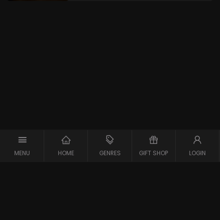
MENU
HOME
GENRES
GIFT SHOP
LOGIN
Copyright © 2026 Maxx-XS
Alle rechten voorbehouden