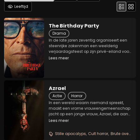
Leeftijd
The Birthday Party
Drama
In de late jaren zeventig organiseert een
steenrijke zakenman een weelderig
verjaardagsfeest op zijn privé-eiland voor
zijn enige erfgenaam, zijn dochter Sofia.
Lees meer
Terwijl vrienden en rivalen zich onder de
gasten mengen en de nacht steeds
broeieriger...
Azrael
Actie
Horror
In een wereld waarin niemand spreekt,
maakt een vrome vrouwengemeenschap
jacht op een jonge vrouw, Azrael, die aan
haar gevangenschap is ontsnapt.
Lees meer
Wanneer ze Azrael opnieuw
gevangennemen, zijn ze van plan de
Stille apocalyps
Cult horror
Brute overleving
jonge vrouw op te offeren om een oud...