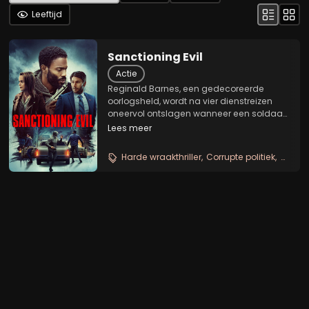
Leeftijd
Sanctioning Evil
Actie
Reginald Barnes, een gedecoreerde
oorlogsheld, wordt na vier dienstreizen
oneervol ontslagen wanneer een soldaat
onder zijn commando de fout ingaat.
Lees meer
Barnes is ontheven van zijn rechten door
de regering en staat er nu alleen voor.
Harde wraakthriller
Corrupte politiek
Duiste
Maar hij vindt...