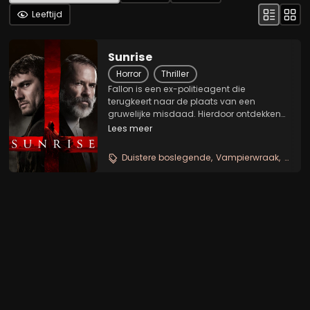
Leeftijd
Sunrise
Horror
Thriller
Fallon is een ex-politieagent die
terugkeert naar de plaats van een
gruwelijke misdaad. Hierdoor ontdekken
de bewoners van een plattelandsdorpje
Lees meer
al snel dat deze duistere bezoeker
eigenlijk een vampier is die zich voedt
Duistere boslegende
Vampierwraak
Racis
met bloed en angst. Nadat...