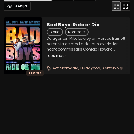
Leeftijd
Bad Boys: Ride or Die
Actie
Komedie
De agenten Mike Lowrey en Marcus Burnett
horen via de media dat hun overleden
hoofdcommissaris Conrad Howard
jarenlang met de drugskartels
Lees meer
samenwerkte. Mike en Marcus geloven
dat hij erin is geluisd en willen zijn naam
Actiekomedie
Buddycop
Achtervolgingen
zuiveren. De twee worden nu...
+ Extra's