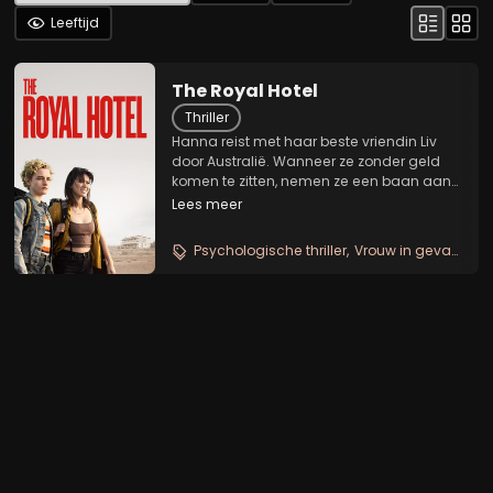
Leeftijd
The Royal Hotel
Thriller
Hanna reist met haar beste vriendin Liv
door Australië. Wanneer ze zonder geld
komen te zitten, nemen ze een baan aan
in het café The Royal Hotel. De
Lees meer
bareigenaar Billy leert de dames de
lokale drinkcultuur kennen, maar op een
Psychologische thriller
Vrouw in gevaar
In
gegeven moment...