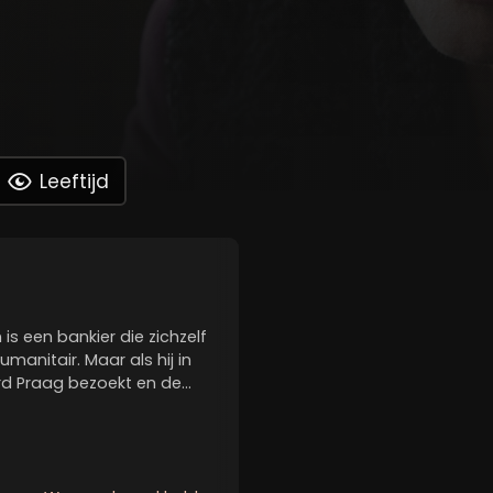
Leeftijd
n is een bankier die zichzelf
manitair. Maar als hij in
d Praag bezoekt en de
luchtelingen ziet, besluit
e zetten. Omdat de...