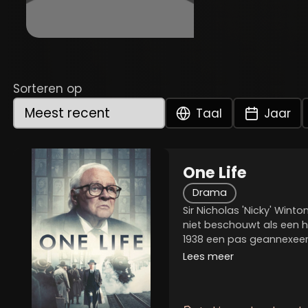
Sorteren op
Taal
Jaar
One Life
Drama
Sir Nicholas 'Nicky' Winto
niet beschouwt als een hu
1938 een pas geannexeer
toestand van de Joodse v
Lees meer
hij zich voor de zaak in t