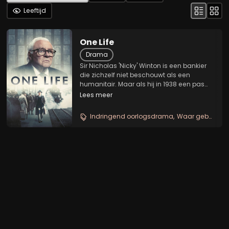
Leeftijd
One Life
Drama
Sir Nicholas 'Nicky' Winton is een bankier
die zichzelf niet beschouwt als een
humanitair. Maar als hij in 1938 een pas
geannexeerd Praag bezoekt en de
Lees meer
toestand van de Joodse vluchtelingen
ziet, besluit hij zich voor de zaak in te
Indringend oorlogsdrama
Waar gebeurd heldenverhaal
zetten. Omdat de...