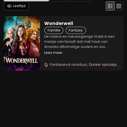
Leeftijd
Wonderwell
Familie
Fantasy
De naïeve en nieuwsgierige Violet is een
meisje van twaalf dat met haar van
Amerika afkomstige ouders en zus
Savannah in Italië woont. Wanneer haar
Lees meer
zus het uithangbord wordt van het
befaamde modemerk van Yana, trekt het
Fantasievol avontuur
Donker sprookje
Magi
gezin in het kader van een...