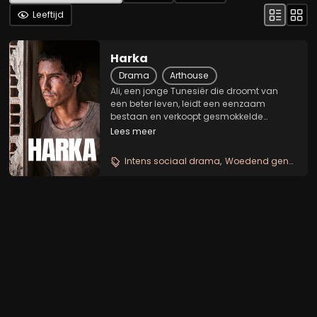
Leeftijd
Harka
Drama
Arthouse
Ali, een jonge Tunesiër die droomt van
een beter leven, leidt een eenzaam
bestaan en verkoopt gesmokkelde
benzine op de zwarte markt. Wanneer zijn
Lees meer
vader sterft, moet hij voor zijn twee jongere
zusjes zorgen, die aan hun lot worden
Intens sociaal drama
Woedend generatieportret
overgelaten in...