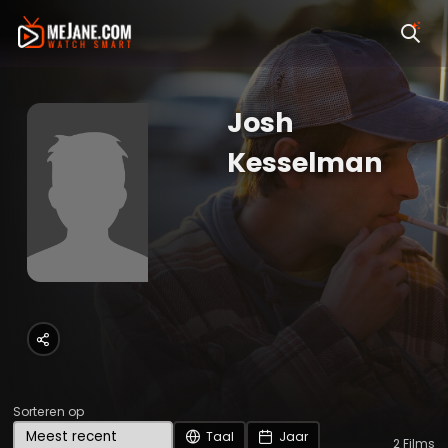
Josh
Kesselman
Sorteren op
Taal
Jaar
2
Films