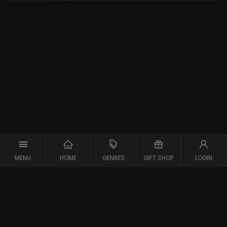
MENU
HOME
GENRES
GIFT SHOP
LOGIN
Copyright © 2026 Maxx-XS
Alle rechten voorbehouden