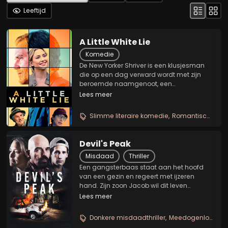
Leeftijd
A Little White Lie
Komedie
De New Yorker Shriver is een klusjesman
die op een dag verward wordt met zijn
beroemde naamgenoot, een
teruggetrokken schrijver. Shriver gaat
Lees meer
evenwel in op de uitnodiging voor een
auteursfestival waar hij een toespraak zal
Slimme literaire komedie
Romantische identiteitsverwarring
houden en waar hij...
Devil's Peak
Misdaad
Thriller
Een gangsterbaas staat aan het hoofd
van een gezin en regeert met ijzeren
hand. Zijn zoon Jacob wil dit leven
ontvluchten en ontmoet de vrouw van zijn
Lees meer
dromen. In een poging zichzelf uit de
greep van zijn vader te bevrijden, moet
Donkere misdaadthriller
Meedogenloze familiedrama
Jacob de...