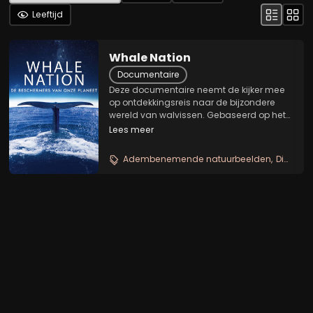
Leeftijd
Whale Nation
Documentaire
Deze documentaire neemt de kijker mee
op ontdekkingsreis naar de bijzondere
wereld van walvissen. Gebaseerd op het
boek van Heathcote Williams toont de film
Lees meer
ons de verborgen samenleving van deze
buitengewone zoogdieren, met hun
Adembenemende natuurbeelden
Diepzee ontdekking
complexe en...