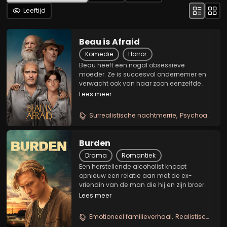
Leeftijd
Beau is Afraid
Komedie
Horror
Beau heeft een nogal obsessieve
moeder. Ze is succesvol ondernemer en
verwacht ook van haar zoon eenzelfde
toewijding. Wanneer hij weer thuis wordt
Lees meer
verwacht brengt dat de nodige
spanningen met zich mee. Als kijker,
Surrealistische nachtmerrie
Psychoanalytische odyssee
worden we meegezogen in de...
Burden
Drama
Romantiek
Een herstellende alcoholist knoopt
opnieuw een relatie aan met de ex-
vriendin van de man die hij en zijn broer
een half decennium geleden in een auto-
Lees meer
ongeluk om het leven brachten. Ze waren
toen onder invloed van de drank. Het
Emotioneel familieverhaal
Realistisch verslavingsdrama
tragisch voorval...