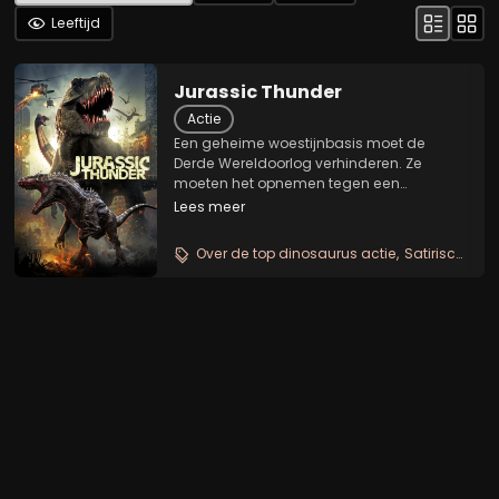
Leeftijd
Jurassic Thunder
Actie
Een geheime woestijnbasis moet de
Derde Wereldoorlog verhinderen. Ze
moeten het opnemen tegen een
geduchte tegenstander. Voor dit doel
Lees meer
wordt een groep commando's ingehuurd
om de klus te klaren. Er wordt zelfs een
Over de top dinosaurus actie
Satirische oorlogsparodie
beroep gedaan op gewapende...