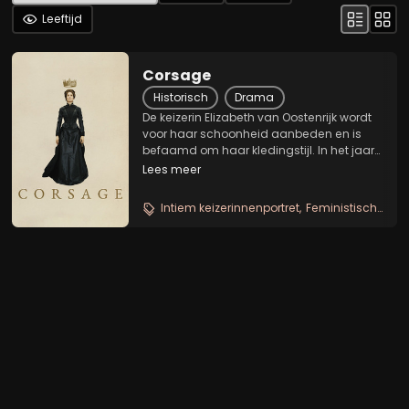
Leeftijd
Corsage
Historisch
Drama
De keizerin Elizabeth van Oostenrijk wordt
voor haar schoonheid aanbeden en is
befaamd om haar kledingstijl. In het jaar
1877 viert ze haar 40ste verjaardag, een
Lees meer
mijlpaal die ook een keerzijde heeft. Terwijl
haar rol steeds minder impact heeft,...
Intiem keizerinnenportret
Feministisch kostuumdrama