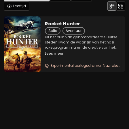
Leeftijd
Rocket Hunter
Actie
Avontuur
Uit het puin van gebombardeerde Duitse
steden kwam de waanzin van het nazi-
raketprogramma en de creatie van het
Me163-raketvliegtuig, ook bekend als de
Lees meer
Komet.
Experimental oorlogsdrama
Naziraketten