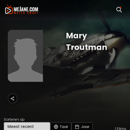
Mary
Troutman
Sorteren op
Taal
Jaar
1
Films