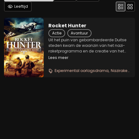
Leeftijd
Rocket Hunter
Actie
Avontuur
Uit het puin van gebombardeerde Duitse
steden kwam de waanzin van het nazi-
raketprogramma en de creatie van het
Me163-raketvliegtuig, ook bekend als de
Lees meer
Komet.
Experimental oorlogsdrama
Naziraketten