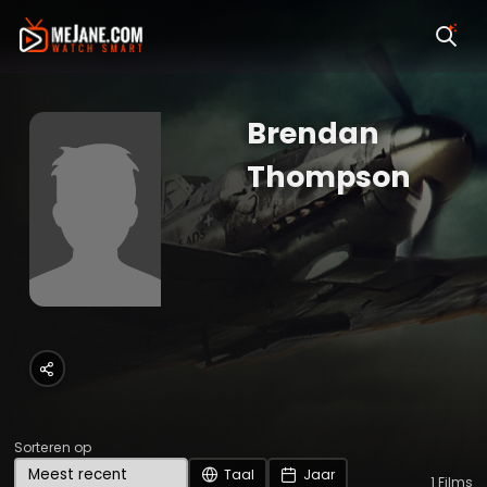
Brendan
Thompson
Sorteren op
Taal
Jaar
1
Films