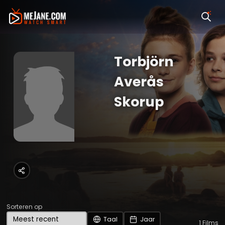
Torbjörn
Averås
Skorup
Sorteren op
Taal
Jaar
1
Films