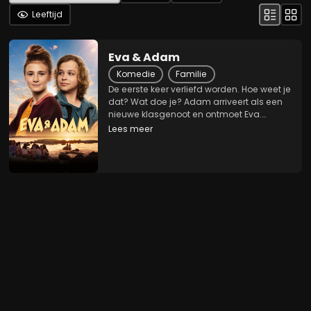
Leeftijd
Eva & Adam
Komedie
Familie
De eerste keer verliefd worden. Hoe weet je
dat? Wat doe je? Adam arriveert als een
nieuwe klasgenoot en ontmoet Eva.
Opeens wordt alles anders. Eva heeft
Lees meer
zojuist een anti-jongenspact gesloten
met haar beste vriendin Annika omdat
alle jongens op...