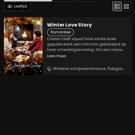
Leeftijd
Winter Love Story
Romantiek
Cassie heeft zojuist haar eerste boek
gepubliceerd, een romcom gebaseerd op
haar scheidingservaring. Om een nieuwe
schrijver op weg te helpen, koppelt de
Lees meer
uitgever haar aan de gevestigde
'drakenschrijver' Elliot op een boekentour
Winterse schrijversromance
Feelgood liefdesverhaal
van een week....