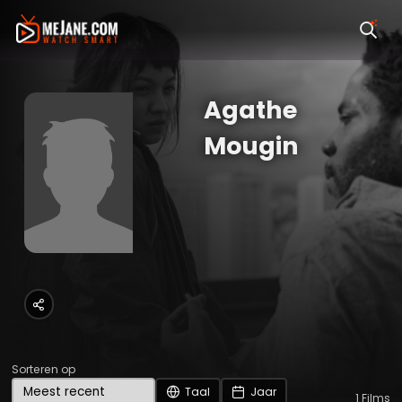
Agathe
Mougin
Sorteren op
Taal
Jaar
1
Films