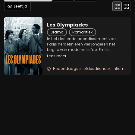
Leeftijd
Les Olympiades
Drama
Romantiek
In het dertiende arrondissement van
Parijs herdefiniëren vier jongeren het
begrip van moderne liefde. Émilie
ontmoet de jongen Camille die zich
Lees meer
aangetrokken voelt tot Nora. Deze kruist
dan weer het pad van Amber. De vier
Hedendaagse liefdesdriehoek
Intiem parijsdrama
delen een hechte...