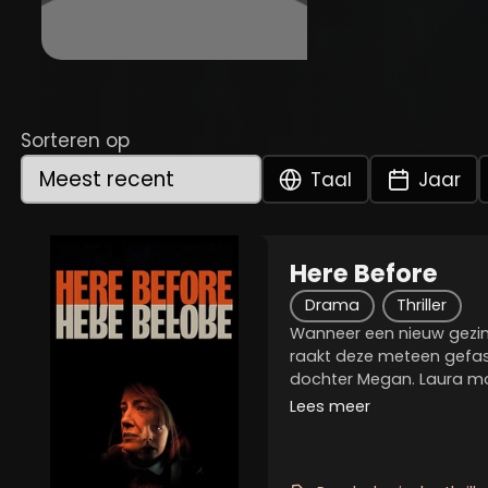
Sorteren op
Taal
Jaar
Here Before
Drama
Thriller
Wanneer een nieuw gezin 
raakt deze meteen gefas
dochter Megan. Laura m
haar eigen dochter terug
Lees meer
kwam te overlijden. Meg
eigenaardig...