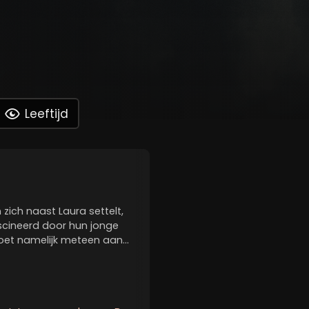
Leeftijd
zich naast Laura settelt,
cineerd door hun jonge
oet namelijk meteen aan
denken, die jaren geleden
an vertoont echter