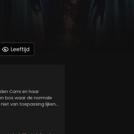
Leeftijd
nden Cami en haar
een bos waar de normale
 niet van toepassing lijken.
n die overal opduiken,
verstane boodschap. De