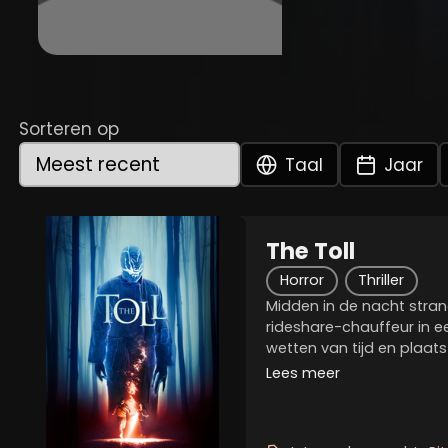
Sorteren op
Taal
Jaar
The Toll
Horror
Thriller
Midden in de nacht stra
rideshare-chauffeur in 
wetten van tijd en plaats
De schimmen en visioene
Lees meer
hebben een niet mis te 
enige manier...